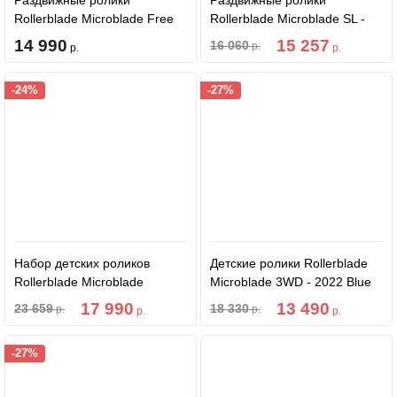
Раздвижные ролики
Раздвижные ролики
Rollerblade Microblade Free
Rollerblade Microblade SL -
3WD G - 2021 Cool
25 Black/Orange
14 990
15 257
16 060
р.
р.
р.
Grey/Candy Pink
-24%
-27%
Набор детских роликов
Детские ролики Rollerblade
Rollerblade Microblade
Microblade 3WD - 2022 Blue
Combo - 2022 Midnight
Royal/Lime
17 990
13 490
23 659
18 330
р.
р.
р.
р.
Blue/Warm Orange
-27%