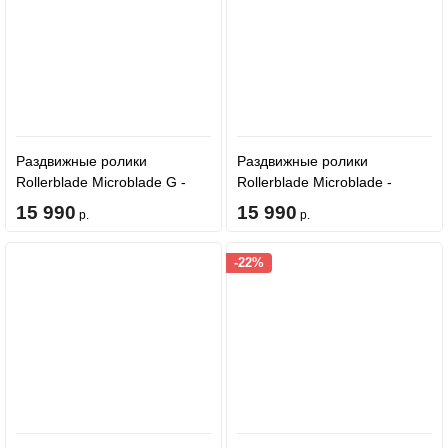
Раздвижные ролики
Раздвижные ролики
Rollerblade Microblade G -
Rollerblade Microblade -
Black/Neon Pink
Black/Neon Yellow
15 990
15 990
р.
р.
-22%