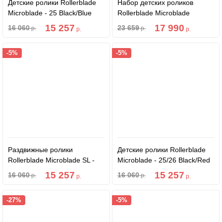
Детские ролики Rollerblade
Набор детских роликов
Microblade - 25 Black/Blue
Rollerblade Microblade
Combo G - 2022 Pink/White
15 257
17 990
16 060
23 659
р.
р.
р.
р.
-5%
-5%
Раздвижные ролики
Детские ролики Rollerblade
Rollerblade Microblade SL -
Microblade - 25/26 Black/Red
25/26 Black/Sky Blue
15 257
15 257
16 060
16 060
р.
р.
р.
р.
-27%
-5%