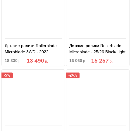
Детские ролики Rollerblade
Детские ролики Rollerblade
Microblade 3WD - 2022
Microblade - 25/26 Black/Light
Aqua/White
Blue
13 490
15 257
18 330
16 060
р.
р.
р.
р.
-5%
-24%