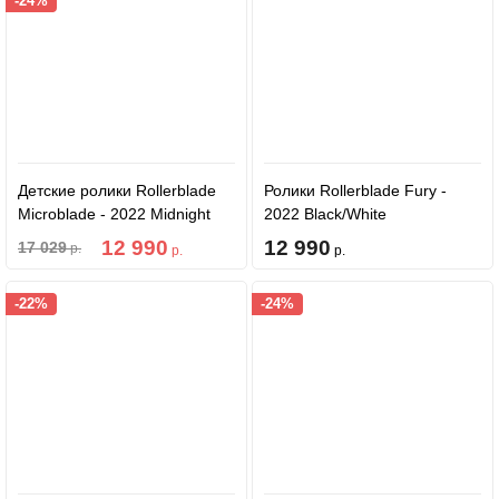
-24%
Детские ролики Rollerblade
Ролики Rollerblade Fury -
Microblade - 2022 Midnight
2022 Black/White
Blue/Warm Orange
12 990
12 990
17 029
р.
р.
р.
-22%
-24%