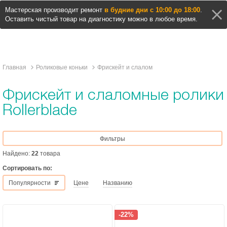
Мастерская производит ремонт
в будние дни с 10:00 до 18:00
.
Оставить чистый товар на диагностику можно в любое время.
Главная
Роликовые коньки
Фрискейт и слалом
Фрискейт и слаломные ролики
Rollerblade
Фильтры
Найдено:
22
товара
Сортировать по:
Популярности
Цене
Названию
-22%