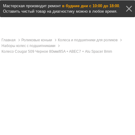
Мастерская производит ремонт
в будние дни с 10:00 до 18:00
.
Оставить чистый товар на диагностику можно в любое время.
Главная
Роликовые коньки
Колеса и подшипники для роликов
Наборы колес с подшипниками
Колесо Cougar 509 Черное 80мм/85A + ABEС7 + Alu Spacer 8mm