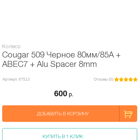
Диаметр оси, мм:
8
Жесткость, А:
85
Колесо
Cougar 509 Черное 80мм/85A +
ABEС7 + Alu Spacer 8mm
Артикул: 67513
Отзывы (0)
600
р.
ДОБАВИТЬ В КОРЗИНУ
КУПИТЬ В 1 КЛИК