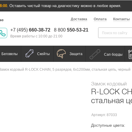
8:00
. Оставить чистый товар на диагностику можно в любое время.
Доставка
Оплата
Контакты
+7 (495)
660-38-72
8 800
550-53-21
Время работы с 10:00 до 21:00
Беговелы
Скейты
Защита
Сап борды
Замок кодовый R-LOCK CHAIN, 5 разрядов, 6x1200мм, стальная цепь, черный
Замок кодовый
R-LOCK CHA
стальная ц
Артикул: 87033
Доступные цвета: