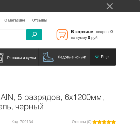
О магазине
Отзывы
В корзине
0
товаров:
0
на сумму
руб.
Еще
Ледовые коньки
Рюкзаки и сумки
IN, 5 разрядов, 6x1200мм,
епь, черный
Код: 709134
Отзывы (0)