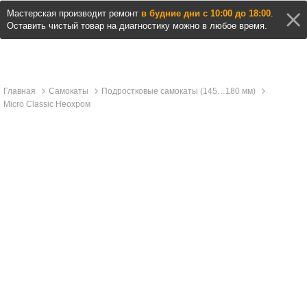
Мастерская производит ремонт
в будние дни с 10:00 до 18:00
.
Оставить чистый товар на диагностику можно в любое время.
Главная
Самокаты
Подростковые самокаты (145…180 мм)
Micro Classic Неохром