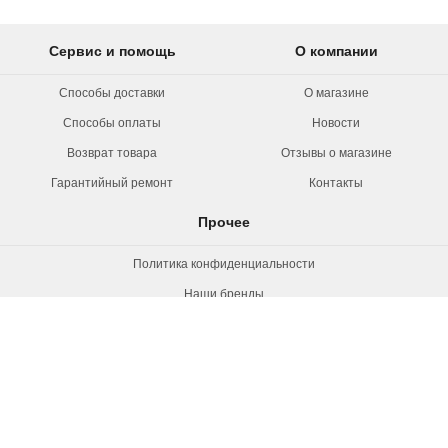
Сервис и помощь
О компании
Способы доставки
О магазине
Способы оплаты
Новости
Возврат товара
Отзывы о магазине
Гарантийный ремонт
Контакты
Прочее
Политика конфиденциальности
Наши бренды
Вакансии
© 2026 Rollermag. Все права защищены.
"Роллермаг" - специализированный
магазин роликов, коньков и самокатов.
+7 (495) 660-38-72, 8 800 550-53-21