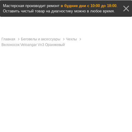
Мастерская производит ремонт
в будние дни с 10:00 до 18:00
.
Оставить чистый товар на диагностику можно в любое время.
Главная
Беговелы и аксессуары
Чехлы
Велоносок Veloangar Vn3 Оранжевый