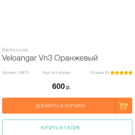
стирки, не выцветает на солнце. Благодаря наличию волокон лайкры(80%),
эластана и микрофибры материал растягивается во все стороны, но при
этом не превращается в бесформенную вещь, выдерживает механические
нагрузки и очень долго сохраняет отличный внешний вид. Это идеальный
материал для эластичного чехла.
Велоносок
Veloangar Vn3 Оранжевый
Артикул: 19878
Код: vn3-orange
Отзывы (0)
600
р.
ДОБАВИТЬ В КОРЗИНУ
КУПИТЬ В 1 КЛИК