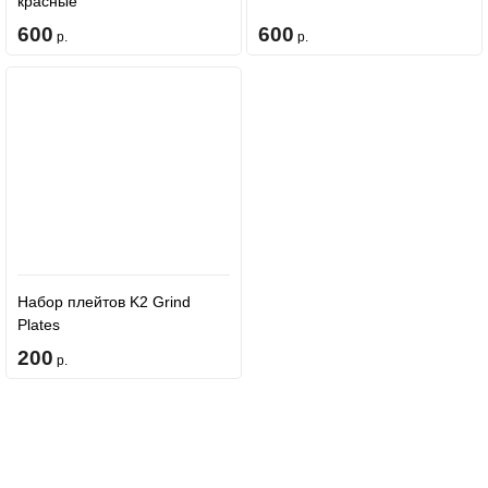
красные
600
600
р.
р.
Набор плейтов K2 Grind
Plates
200
р.