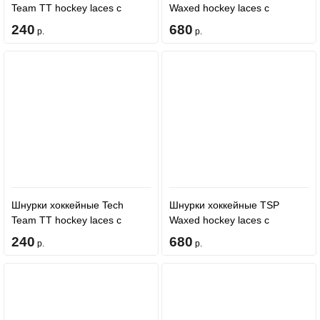
Team TT hockey laces с
Waxed hockey laces с
пропиткой Black
пропиткой - Royal
240
680
р.
р.
Шнурки хоккейные Tech
Шнурки хоккейные TSP
Team TT hockey laces с
Waxed hockey laces с
пропиткой Red
пропиткой - Black
240
680
р.
р.