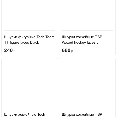
Шнурки фигурные Tech Team
Шнурки хоккейные TSP
TT figure laces Black
Waxed hockey laces с
пропиткой - Lime
240
680
р.
р.
Шнурки хоккейные Tech
Шнурки хоккейные TSP