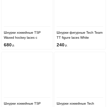
Шнурки хоккейные TSP
Шнурки фигурные Tech Team
Waxed hockey laces с
TT figure laces White
пропиткой - Red
680
240
р.
р.
Шнурки хоккейные TSP
Шнурки хоккейные Tech