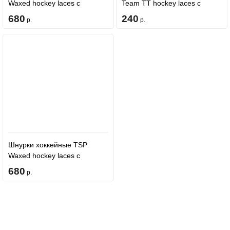
Waxed hockey laces с
Team TT hockey laces с
пропиткой - Yellow
пропиткой White
680
240
р.
р.
Шнурки хоккейные TSP
Waxed hockey laces с
пропиткой - White
680
р.