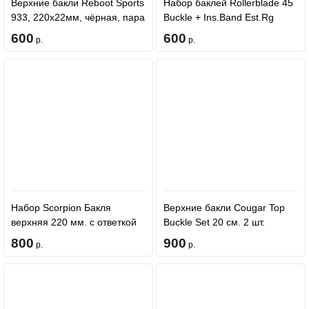
Верхние бакли Reboot Sports
Набор баклей Rollerblade 45
933, 220x22мм, чёрная, пара
Buckle + Ins.Band Est.Rg
(левая + правая)
600
600
р.
р.
Набор Scorpion Бакля
Верхние бакли Cougar Top
верхняя 220 мм. с ответкой
Buckle Set 20 см. 2 шт.
Черные
800
900
р.
р.