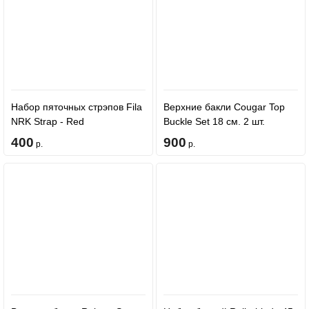
Набор пяточных стрэпов Fila
Верхние бакли Cougar Top
NRK Strap - Red
Buckle Set 18 см. 2 шт.
Черные
400
900
р.
р.