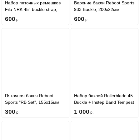
Набор пяточных ремешков
Верхние бакли Reboot Sports
Fila NRK 45° buckle strap,
933 Buckle, 200x22мм,
пара
чёрная, пара (левая +
600
600
р.
р.
правая)
Пяточная бакля Reboot
Набор баклей Rollerblade 45
Sports "RB Set", 155x15мм,
Buckle + Instep Band Tempest
чёрная
300
1 000
р.
р.