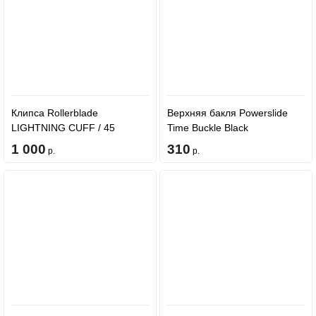
Клипса Rollerblade
Верхняя бакля Powerslide
LIGHTNING CUFF / 45
Time Buckle Black
BUCKLES 1PCS Black
1 000
310
р.
р.