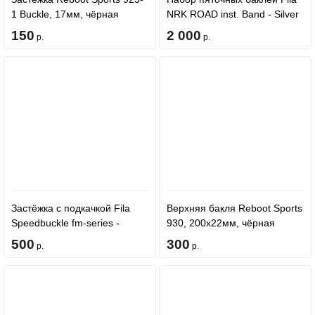
1 Buckle, 17мм, чёрная
NRK ROAD inst. Band - Silver
150
2 000
р.
р.
Застёжка с подкачкой Fila
Верхняя бакля Reboot Sports
Speedbuckle fm-series -
930, 200x22мм, чёрная
Black/Silver
500
300
р.
р.