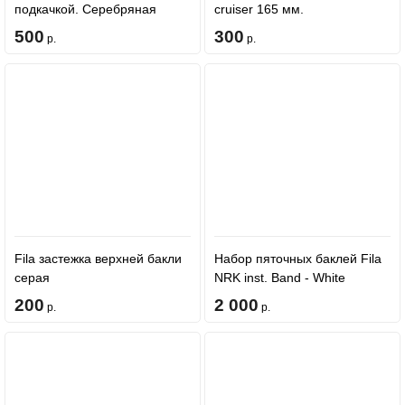
подкачкой. Серебряная
cruiser 165 мм.
500
300
р.
р.
Fila застежка верхней бакли
Набор пяточных баклей Fila
серая
NRK inst. Band - White
200
2 000
р.
р.