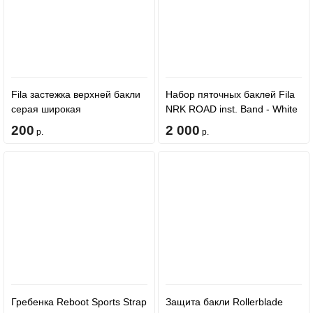
Fila застежка верхней бакли
Набор пяточных баклей Fila
серая широкая
NRK ROAD inst. Band - White
200
2 000
р.
р.
Гребенка Reboot Sports Strap
Защита бакли Rollerblade