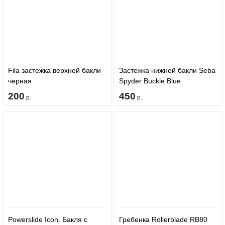
Fila застежка верхней бакли
Застежка нижней бакли Seba
черная
Spyder Buckle Blue
200
450
р.
р.
Powerslide Icon. Бакля с
Гребенка Rollerblade RB80