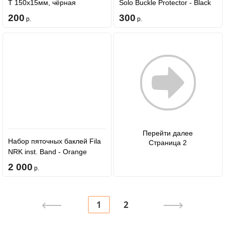
T 150x15мм, чёрная
Solo Buckle Protector - Black
200
300
р.
р.
Перейти далее
Набор пяточных баклей Fila
Страница 2
NRK inst. Band - Orange
2 000
р.
1
2