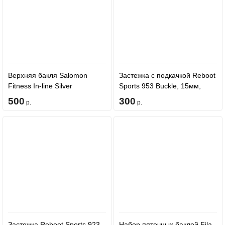
Верхняя бакля Salomon
Застежка с подкачкой Reboot
Fitness In-line Silver
Sports 953 Buckle, 15мм,
чёрная
500
300
р.
р.
Застежка Reboot Sports 923-
Набор пяточных баклей Fila