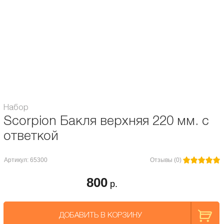
спортивных и фристайл-роликов с шириной зубчатого ремня 22 мм.
Эксцентрик замка выполнен из композитных материалов и имеет
подпружиненную, двух-осевую систему застёгивания и регулировки. Бакля
и замок устанавливаются на верхнюю манжету голенища роликовых
коньков (каф) на винтах. Крепёж в комплект не входит.
Совместима с роликами Seba, FR-Skates, Powerslide и большинством
других брендов.
Набор
Scorpion Бакля верхняя 220 мм. с
ответкой
Артикул: 65300
Отзывы (0)
800
р.
ДОБАВИТЬ В КОРЗИНУ