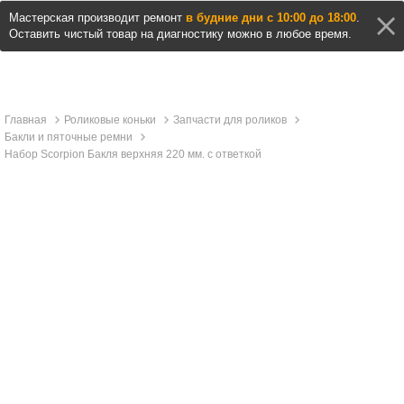
Мастерская производит ремонт
в будние дни с 10:00 до 18:00
.
Оставить чистый товар на диагностику можно в любое время.
Главная
Роликовые коньки
Запчасти для роликов
Бакли и пяточные ремни
Набор Scorpion Бакля верхняя 220 мм. с ответкой