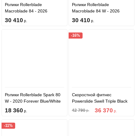
Ролики Rollerblade
Ролики Rollerblade
Macroblade 84 - 2026
Macroblade 84 W - 2026
Black/Neon Green
Black/Burgundy/Ocean Green
30 410
30 410
р.
р.
-16%
Ролики Rollerblade Spark 80
Скоростной фитнес
W - 2020 Forever Blue/White
Powerslide Swell Triple Black
110 - 2023
18 360
36 370
42 790
р.
р.
р.
-11%