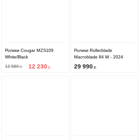
Ролики Cougar MZS109
Ролики Rollerblade
White/Black
Macroblade 84 W - 2024
Black/Lavender
12 230
29 990
13 590
р.
р.
р.