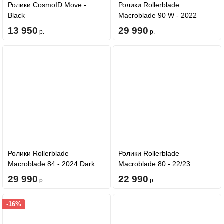
Ролики CosmoID Move -
Ролики Rollerblade
Black
Macroblade 90 W - 2022
Neutral Grey/Paradise Pink
13 950
29 990
р.
р.
Ролики Rollerblade
Ролики Rollerblade
Macroblade 84 - 2024 Dark
Macroblade 80 - 22/23
Grey/Red
Black/Lime
29 990
22 990
р.
р.
-16%