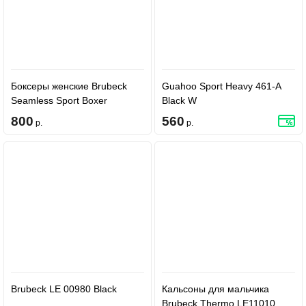
Боксеры женские Brubeck
Guahoo Sport Heavy 461-A
Seamless Sport Boxer
Black W
BX00610 Czerwony(Red)
800
560
р.
р.
Brubeck LE 00980 Black
Кальсоны для мальчика
Brubeck Thermo LE11010