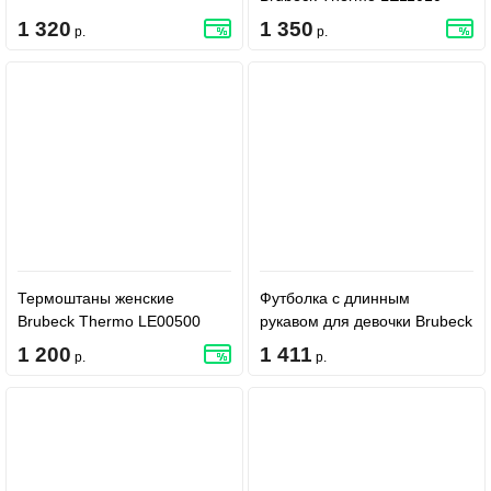
Black
1 320
1 350
р.
р.
Термоштаны женские
Футболка с длинным
Brubeck Thermo LE00500
рукавом для девочки Brubeck
Pink W
Thermo Kids LS11710 -
1 200
1 411
р.
р.
Lemon