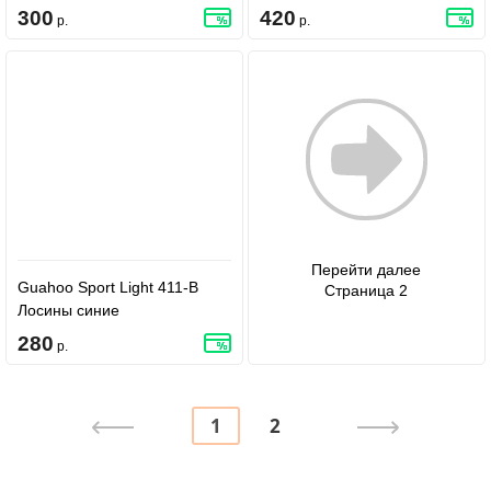
300
420
р.
р.
Перейти далее
Guahoo Sport Light 411-B
Страница 2
Лосины синие
280
р.
1
2