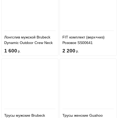
Лонгслив мужской Brubeck
FIT комплект (верх+низ)
Dynamic Outdoor Crew Neck
Розовое SS00641
Long-Sleeve LS00552 Czarny
1 600
2 200
р.
р.
Трусы мужские Brubeck
Трусы женские Guahoo