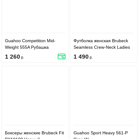
Guahoo Competition Mid-
Футболка женская Brubeck
Weight 555A Рубашка
Seamless Crew-Neck Ladies
short Sleeve SS01220 Dark
1 260
1 490
р.
р.
Pink
Боксеры женские Brubeck Fit
Guahoo Sport Heavy 561-P