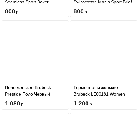
Seamless Sport Boxer
Swisscotton Man's Sport Brief
BX00610 Turkus(Turquoise)
BE00350 Black
800
800
р.
р.
Поло женское Brubeck
Термоштаны женские
Prestige Поло Черный
Brubeck LE00181 Women
SS01180
Orange/Grey
1 080
1 200
р.
р.