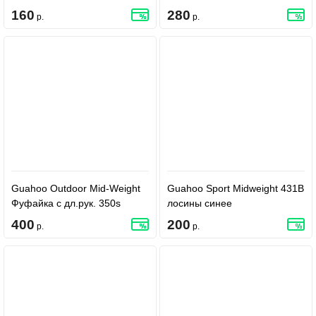
160
280
р.
р.
Guahoo Outdoor Mid-Weight
Guahoo Sport Midweight 431B
Фуфайка с дл.рук. 350s
лосины синее
400
200
р.
р.