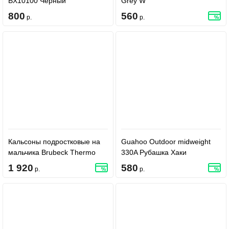
BX10100 Черный
Grey W
800
560
р.
р.
Кальсоны подростковые на
Guahoo Outdoor midweight
мальчика Brubeck Thermo
330A Рубашка Хаки
Junior LE12080 - Blue
1 920
580
р.
р.