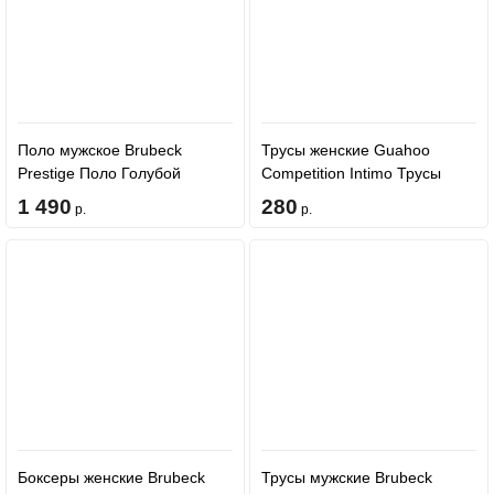
Поло мужское Brubeck
Трусы женские Guahoo
Prestige Поло Голубой
Competition Intimo Трусы
SS01210
Черные 505-LS
1 490
280
р.
р.
Боксеры женские Brubeck
Трусы мужские Brubeck