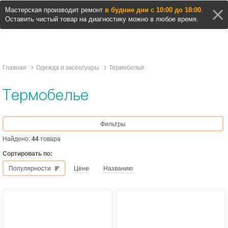
Мастерская производит ремонт
в будние дни с 10:00 до 18:00
.
Оставить чистый товар на диагностику можно в любое время.
Главная
Одежда и аксессуары
Термобельё
Термобелье
Фильтры
Найдено:
44
товара
Сортировать по:
Популярности
Цене
Названию