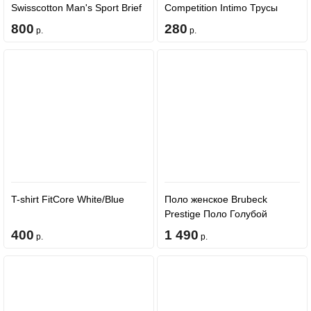
Swisscotton Man's Sport Brief
Competition Intimo Трусы
BE00350 Popiel
Черные 503
800
280
р.
р.
T-shirt FitCore White/Blue
Поло женское Brubeck
Prestige Поло Голубой
SS01190
400
1 490
р.
р.