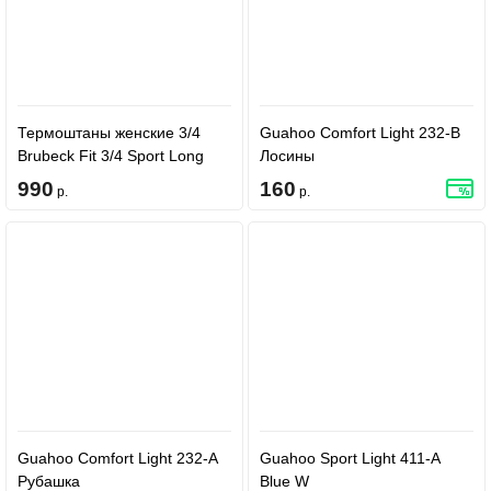
Термоштаны женские 3/4
Guahoo Comfort Light 232-B
Brubeck Fit 3/4 Sport Long
Лосины
pants SP00020
990
160
р.
р.
Turkus(turquoise)
Guahoo Comfort Light 232-A
Guahoo Sport Light 411-A
Рубашка
Blue W