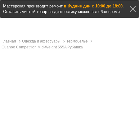
Мастерская производит ремонт
в будние дни с 10:00 до 18:00
.
Оставить чистый товар на диагностику можно в любое время.
Главная
Одежда и аксессуары
Термобельё
Guahoo Competition Mid-Weight 555A Рубашка