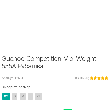
Возраст:
для взрослых
Комплектация термобелья:
Верх
Пол:
для мужчин / для женщин
Сезон:
Весна/Осень
Материал/Состав:
Полиэстер / Полиамид
Guahoo Competition Mid-Weight
555A Рубашка
Артикул: 12631
Отзывы (0)
Выберите размер:
XS
S
M
L
XL