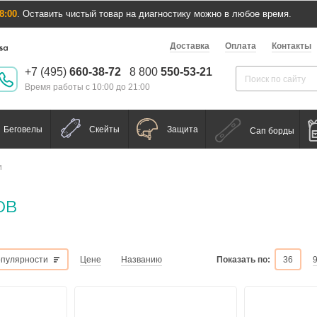
8:00
. Оставить чистый товар на диагностику можно в любое время.
Доставка
Оплата
Контакты
+7 (495)
660-38-72
8 800
550-53-21
Время работы с 10:00 до 21:00
Беговелы
Скейты
Защита
Сап борды
и
ов
Показать по:
пулярности
Цене
Названию
36