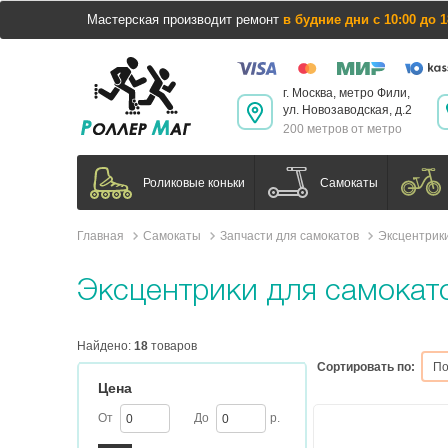
Мастерская производит ремонт
в будние дни с 10:00 до 1
г. Москва, метро Фили,
ул. Новозаводская, д.2
200 метров от метро
Самокаты
Роликовые коньки
Главная
Самокаты
Запчасти для самокатов
Эксцентрик
Эксцентрики для самокат
Найдено:
18
товаров
Сортировать по:
По
Цена
От
До
р.