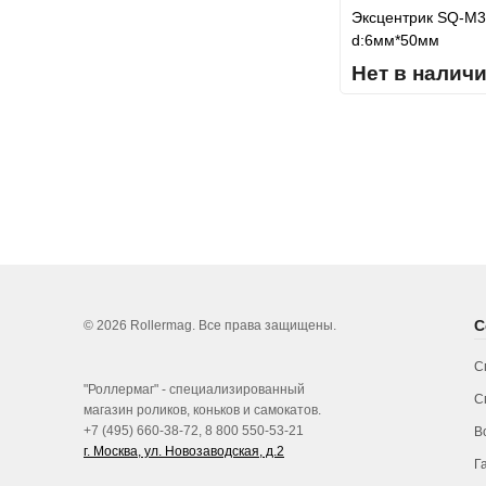
Эксцентрик SQ-M
d:6мм*50мм
Нет в налич
С
© 2026 Rollermag. Все права защищены.
С
"Роллермаг" - специализированный
С
магазин роликов, коньков и самокатов.
+7 (495) 660-38-72, 8 800 550-53-21
В
г. Москва, ул. Новозаводская, д.2
Г