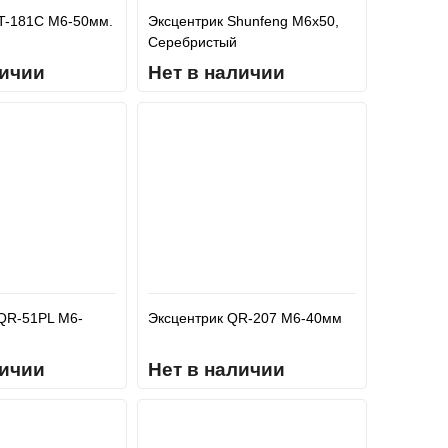
T-181C M6-50мм.
Эксцентрик Shunfeng M6x50,
Серебристый
личии
Нет в наличии
QR-51PL М6-
Эксцентрик QR-207 М6-40мм
личии
Нет в наличии