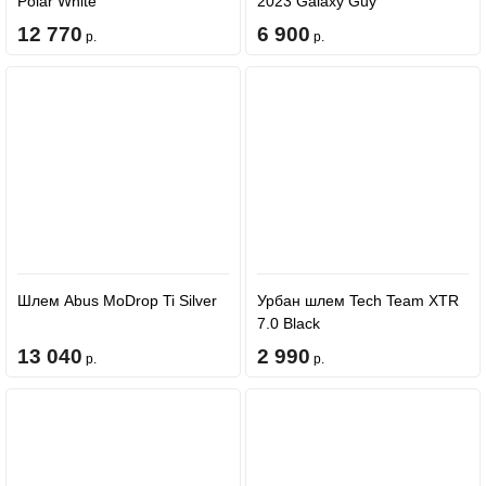
Polar White
2023 Galaxy Guy
12 770
6 900
р.
р.
Шлем Abus MoDrop Ti Silver
Урбан шлем Tech Team XTR
7.0 Black
13 040
2 990
р.
р.