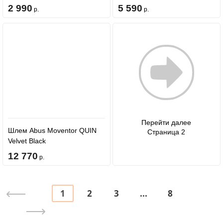
2 990
5 590
р.
р.
Перейти далее
Шлем Abus Moventor QUIN
Страница 2
Velvet Black
12 770
р.
1
2
3
...
8