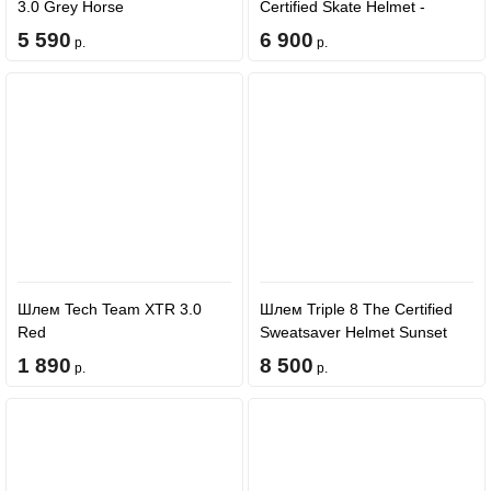
3.0 Grey Horse
Certified Skate Helmet -
LIZZIE Armanto SE
5 590
6 900
р.
р.
Шлем Tech Team XTR 3.0
Шлем Triple 8 The Certified
Red
Sweatsaver Helmet Sunset
1 890
8 500
р.
р.