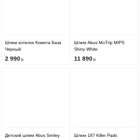
Шлем котелок Комета База
Шлем Abus MoTrip MIPS
Черный
Shiny White
2 990
11 890
р.
р.
Детский шлем Abus Smiley
Шлем 187 Killer Pads