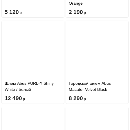
Orange
5 120
2 190
р.
р.
Шлем Abus PURL-Y Shiny
Городской шлем Abus
White / Белый
Macator Velvet Black
12 490
8 290
р.
р.