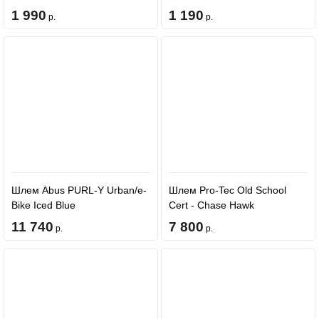
1 990
1 190
р.
р.
Шлем Abus PURL-Y Urban/e-
Шлем Pro-Tec Old School
Bike Iced Blue
Cert - Chase Hawk
11 740
7 800
р.
р.