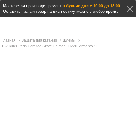
Мастерская производит ремонт
в будние дни с 10:00 до 18:00
.
Оставить чистый товар на диагностику можно в любое время.
Главная
Защита для катания
Шлемы
187 Killer Pads Certified Skate Helmet - LIZZIE Armanto SE