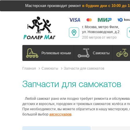
Мастерская производит ремонт
в будние дни с 10:00 до 1
г. Москва, метро Фили,
ул. Новозаводская, д.2
200 метров от метро
Самокаты
Роликовые коньки
Главная
Самокаты
Запчасти для самокатов
Запчасти для самокатов
Любой самокат рано или поздно требует ремонта и обслуживан
детских и взрослых, городских и трюковых самокатов: колёса и
При необходимости, вы можете обратиться в нашу мастерскую, 
большой выбор
аксессуаров
.