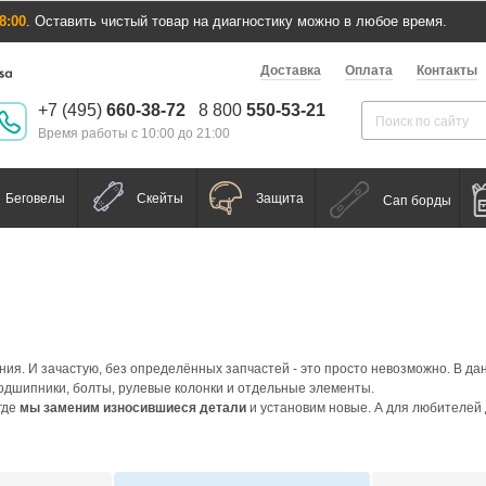
8:00
. Оставить чистый товар на диагностику можно в любое время.
Доставка
Оплата
Контакты
+7 (495)
660-38-72
8 800
550-53-21
Время работы с 10:00 до 21:00
Беговелы
Скейты
Защита
Сап борды
ия. И зачастую, без определённых запчастей - это просто невозможно. В д
 подшипники, болты, рулевые колонки и отдельные элементы.
где
мы заменим износившиеся детали
и установим новые. А для любителей 