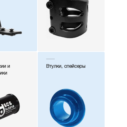
ии и
Втулки, спейсеры
ики