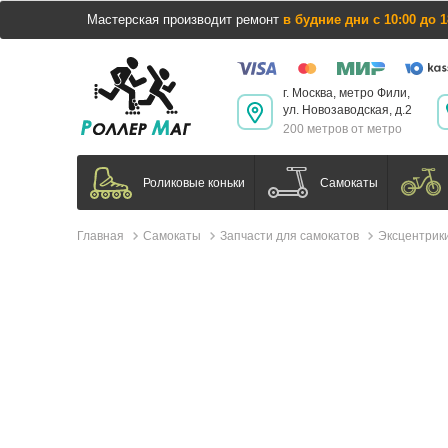
Мастерская производит ремонт
в будние дни с 10:00 до 1
г. Москва, метро Фили,
ул. Новозаводская, д.2
200 метров от метро
Самокаты
Роликовые коньки
Главная
Самокаты
Запчасти для самокатов
Эксцентрик