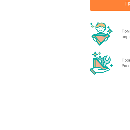
П
Пом
пере
Пров
Росс