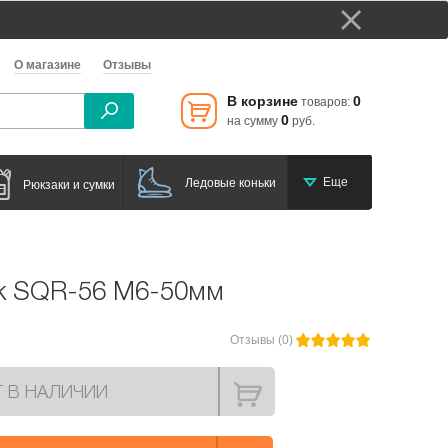
О магазине
Отзывы
В корзине
0
товаров:
0
на сумму
руб.
Еще
Ледовые коньки
Рюкзаки и сумки
к SQR-56 М6-50мм
Отзывы (0)
Т В НАЛИЧИИ