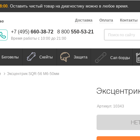
8:00
. Оставить чистый товар на диагностику можно в любое время.
Доставка
Оплата
Контакты
+7 (495)
660-38-72
8 800
550-53-21
Время работы с 10:00 до 21:00
Беговелы
Скейты
Защита
Сап борды
и
Эксцентрик SQR-56 М6-50мм
Эксцентри
Артикул: 10343
НЕ