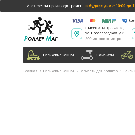
Мастерская производит ремонт
в будние дни с 10:00 до 1
г. Москва, метро Фили,
ул. Новозаводская, д.2
200 метров от метро
Самокаты
Роликовые коньки
Главная
Роликовые коньки
Запчасти для роликов
Бакли 