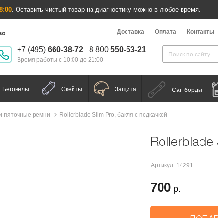
8:00
. Оставить чистый товар на диагностику можно в любое время.
Доставка
Оплата
Контакты
+7 (495)
660-38-72
8 800
550-53-21
Время работы с 10:00 до 21:00
Беговелы
Скейты
Защита
Сап борды
и пяточные ремни
Rollerblade Slim Pro, бакля с подкачкой
Rollerblade
Артикул: 14291
700
р.