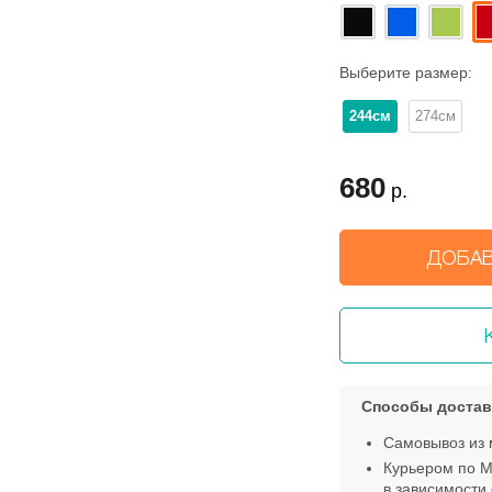
Выберите размер:
244см
274см
680
р.
ДОБАВ
Способы достав
Самовывоз из 
Курьером по М
в зависимости 