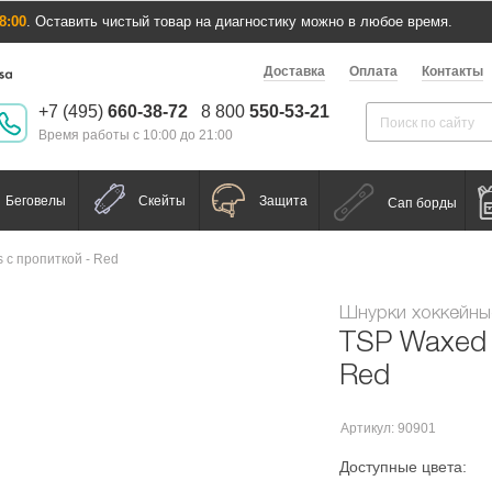
8:00
. Оставить чистый товар на диагностику можно в любое время.
Доставка
Оплата
Контакты
+7 (495)
660-38-72
8 800
550-53-21
Время работы с 10:00 до 21:00
Беговелы
Скейты
Защита
Сап борды
 с пропиткой - Red
Шнурки хоккейны
TSP Waxed 
Red
Артикул: 90901
Доступные цвета: