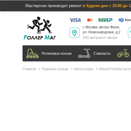
Мастерская производит ремонт
в будние дни с 10:00 до 1
г. Москва, метро Фили,
ул. Новозаводская, д.2
200 метров от метро
Самокаты
Роликовые коньки
Главная
Ледовые коньки
Аксессуары
Waxed hockey laces