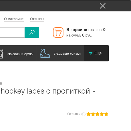
О магазине
Отзывы
В корзине
0
товаров:
0
на сумму
руб.
Еще
Ледовые коньки
Рюкзаки и сумки
е
hockey laces с пропиткой -
Отзывы (0)