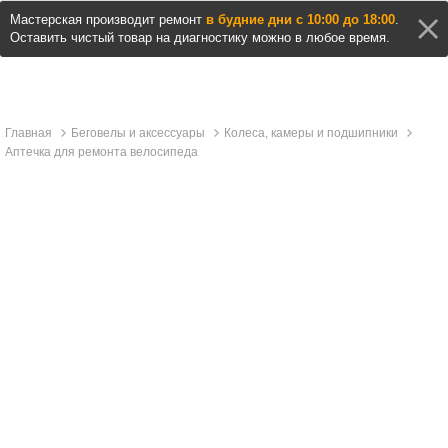
Мастерская производит ремонт
в будние дни с 10:00 до 18:00
.
Оставить чистый товар на диагностику можно в любое время.
Главная
Беговелы и аксессуары
Колеса, камеры и подшипники
Аптечка для ремонта велосипеда