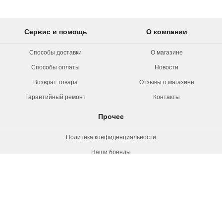
Сервис и помощь
О компании
Способы доставки
О магазине
Способы оплаты
Новости
Возврат товара
Отзывы о магазине
Гарантийный ремонт
Контакты
Прочее
Политика конфиденциальности
Наши бренды
Вакансии
© 2026 Rollermag. Все права защищены.
"Роллермаг" - специализированный
магазин роликов, коньков и самокатов.
+7 (495) 660-38-72, 8 800 550-53-21