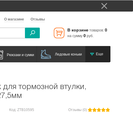
О магазине
Отзывы
В корзине
0
товаров:
0
на сумму
руб.
Еще
Ледовые коньки
Рюкзаки и сумки
для тормозной втулки,
27,5мм
Код: ZTB10595
Отзывы (0)