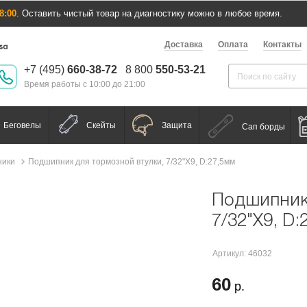
8:00
. Оставить чистый товар на диагностику можно в любое время.
Доставка
Оплата
Контакты
+7 (495)
660-38-72
8 800
550-53-21
Время работы с 10:00 до 21:00
Беговелы
Скейты
Защита
Сап борды
ники
Подшипник для тормозной втулки, 7/32"X9, D:27,5мм
Подшипник 
7/32"X9, D:
Артикул: 46032
60
р.