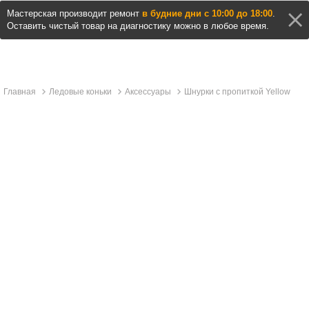
Мастерская производит ремонт
в будние дни с 10:00 до 18:00
.
Оставить чистый товар на диагностику можно в любое время.
Главная
Ледовые коньки
Аксессуары
Шнурки с пропиткой Yellow