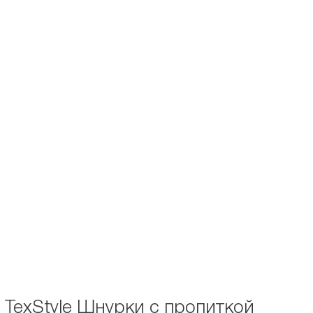
Описание и характеристики
Отзывы
Длина 244.
TexStyle Шнурки с пропиткой