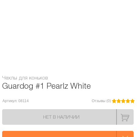
Описание и характеристики
Отзывы
Универсальные чехлы от Guardog на лезвия. Подходят как для
фигурных, так и для хоккейных коньков.
Чехлы для коньков
Guardog #1 Pearlz White
Артикул: 08114
Отзывы (0)
НЕТ В НАЛИЧИИ