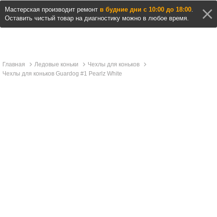
Мастерская производит ремонт
в будние дни с 10:00 до 18:00
.
Оставить чистый товар на диагностику можно в любое время.
Главная
Ледовые коньки
Чехлы для коньков
Чехлы для коньков Guardog #1 Pearlz White