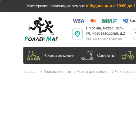
Мастерская производит ремонт
в будние дни с 10:00 до 1
г. Москва, метро Фили,
ул. Новозаводская, д.2
200 метров от метро
Самокаты
Роликовые коньки
Главная
Ледовые коньки
Чехлы для коньков
Чехлы на ле