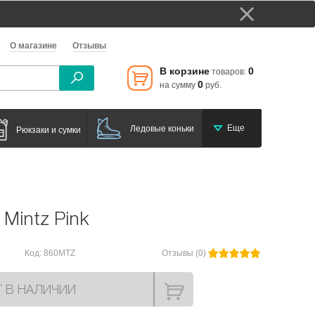
О магазине
Отзывы
В корзине
0
товаров:
0
на сумму
руб.
Еще
Ледовые коньки
Рюкзаки и сумки
Mintz Pink
Код: 860MTZ
Отзывы (0)
Т В НАЛИЧИИ