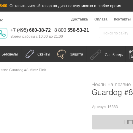
8:00
. Оставить чистый товар на диагностику можно в любое время.
Доставка
Оплата
Контакты
+7 (495)
660-38-72
8 800
550-53-21
Время работы с 10:00 до 21:00
Беговелы
Скейты
Защита
Сап борды
звие Guardog #8 Mintz Pink
Чехлы на лезвие
Guardog #8 
Артикул: 16383
НЕ