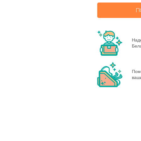
П
Наде
Бела
Пом
ваш