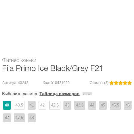
хоккейное, и по динамике больше напоминает летние роликовые коньки.
Материал ботинка:
Пластик + текстиль
Пол:
для мужчин
Тип лезвия:
Прямое (хоккейное)
Фитнес коньки
Fila Primo Ice Black/Grey F21
Артикул: 43243
Код: 010421020
Отзывы (3)
Выберите размер:
Таблица размеров
40
40.5
41
42
42.5
43
43.5
44
45
45.5
46
47
47.5
48