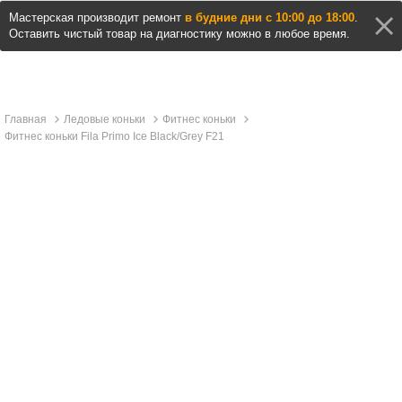
Мастерская производит ремонт
в будние дни с 10:00 до 18:00
.
Оставить чистый товар на диагностику можно в любое время.
Главная
Ледовые коньки
Фитнес коньки
Фитнес коньки Fila Primo Ice Black/Grey F21