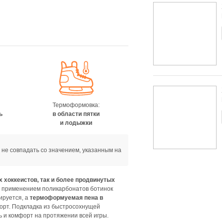
Термоформовка:
ь
в области пятки
и лодыжки
 не совпадать со значением, указанным на
 хоккеистов, так и более продвинутых
 применением поликарбонатов ботинок
ируется, а
термоформуемая пена в
рт. Подкладка из быстросохнущей
ь и комфорт на протяжении всей игры.