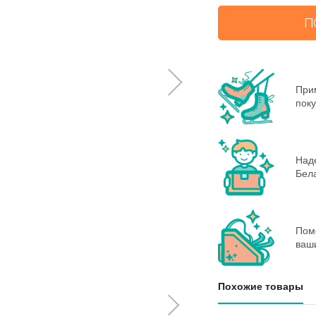
П
При
поку
Наде
Бела
Пом
ваш
Похожие товары