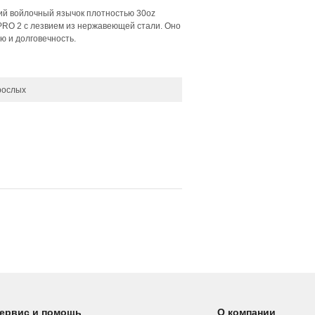
кий войлочный язычок плотностью 30oz
PRO 2 с лезвием из нержавеющей стали. Оно
ю и долговечность.
рослых
ервис и помощь
О компании