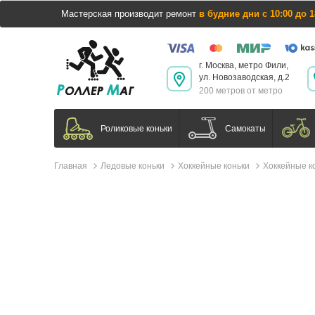
Мастерская производит ремонт
в будние дни с 10:00 до 1
г. Москва, метро Фили,
ул. Новозаводская, д.2
200 метров от метро
Самокаты
Роликовые коньки
Главная
Ледовые коньки
Хоккейные коньки
Хоккейные ко