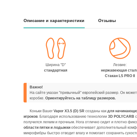
Описание и характеристики
Отзывы
Ширина "D"
Лезвие:
стандартная
нержавеющая стал
Стакан LS PRO II
Важно!
На сайте указан "привычный" европейский размер. Он может
коробке.
Ориентируйтесь на таблицу размеров.
Коньки Bauer
Vapor X3.5 (D) SR
созданы как
для начинающих
игроков
. Благодаря использованию технологии
3D POLYCARB
с
получился легким и прочным. Нога отлично сидит и плотно фикс
области пятки и лодыжки
обеспечивает дополнительный комфо
микрофибры быстро отводит влагу и помогает сохранить сухост