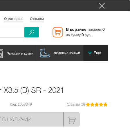
О магазине
Отзывы
В корзине
0
товаров:
0
на сумму
руб.
Еще
Ледовые коньки
Рюкзаки и сумки
и
 X3.5 (D) SR - 2021
Код: 1058349
Отзывы (0)
Т В НАЛИЧИИ