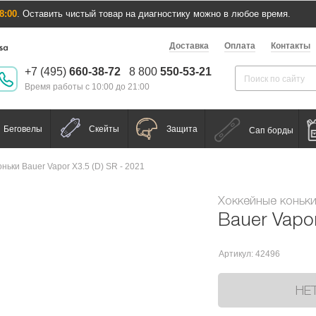
8:00
. Оставить чистый товар на диагностику можно в любое время.
Доставка
Оплата
Контакты
+7 (495)
660-38-72
8 800
550-53-21
Время работы с 10:00 до 21:00
Беговелы
Скейты
Защита
Сап борды
ньки Bauer Vapor X3.5 (D) SR - 2021
Хоккейные коньк
Bauer Vapor
Артикул: 42496
НЕ