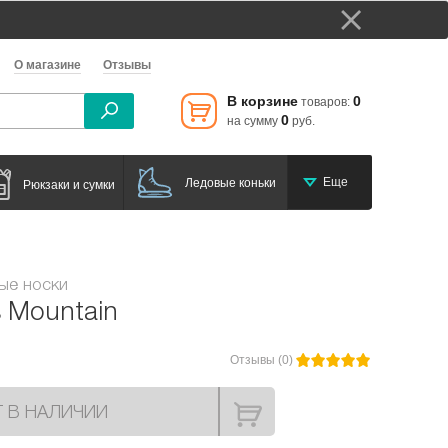
О магазине
Отзывы
В корзине
0
товаров:
0
на сумму
руб.
Еще
Ледовые коньки
Рюкзаки и сумки
ые носки
 Mountain
Отзывы (0)
Т В НАЛИЧИИ