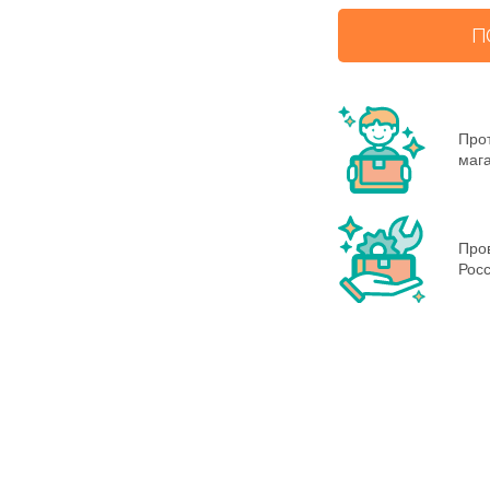
П
Прот
маг
Пров
Росс