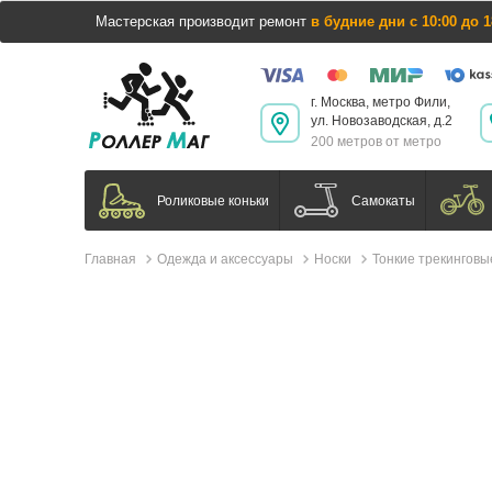
Мастерская производит ремонт
в будние дни с 10:00 до 1
г. Москва, метро Фили,
ул. Новозаводская, д.2
200 метров от метро
Самокаты
Роликовые коньки
Главная
Одежда и аксессуары
Носки
Тонкие трекинговы