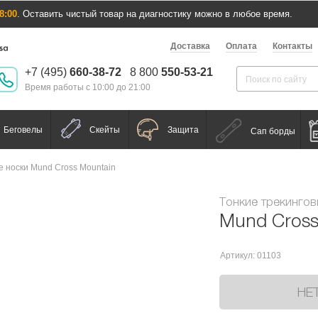
8:00
. Оставить чистый товар на диагностику можно в любое время.
Доставка
Оплата
Контакты
+7 (495)
660-38-72
8 800
550-53-21
Время работы с 10:00 до 21:00
Беговелы
Скейты
Защита
Сап борды
е носки Mund Cross Mountain
Тонкие трекингов
Mund Cross
Артикул: 01103
НЕ