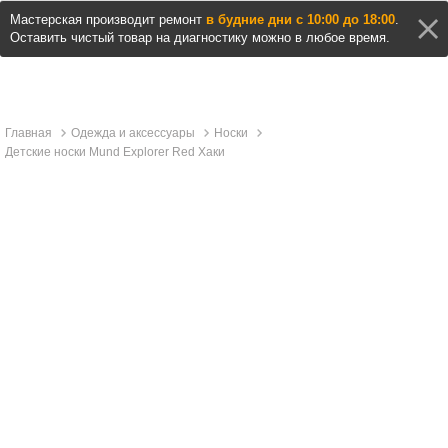
Мастерская производит ремонт
в будние дни с 10:00 до 18:00
.
Оставить чистый товар на диагностику можно в любое время.
Главная
Одежда и аксессуары
Носки
Детские носки Mund Explorer Red Хаки