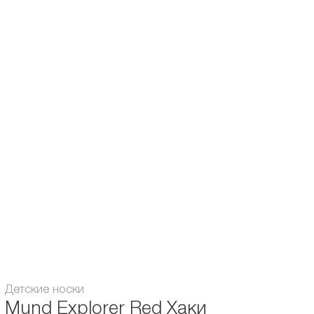
Характеристики:
- структура плетения неплотная, с добавлением волокон Lycra ® для
эластичности
- усиленные носок и пятка
- без швов
Состав:
- 35% Овечья шерсть
- 35% Акрил
- 15% Полиэстер
- 10% Эластан LYCRA ® волокна
- 5% Полиамид
Возраст:
для детей
Сезон:
Весна/Осень / Зима
Полиэстер / Полиамид / Шерсть
Материал/Состав:
/ Акрил
Детские носки
Mund Explorer Red Хаки