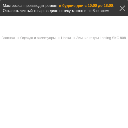
Мастерская производит ремонт
в будние дни с 10:00 до 18:00
.
Оставить чистый товар на диагностику можно в любое время.
Главная
Одежда и аксессуары
Носки
Зимние гетры Lasting SKG 808