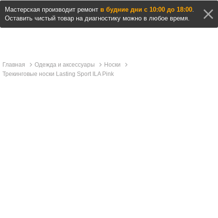
Мастерская производит ремонт
в будние дни с 10:00 до 18:00
.
Оставить чистый товар на диагностику можно в любое время.
Главная
Одежда и аксессуары
Носки
Трекинговые носки Lasting Sport ILA Pink