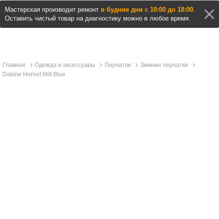
Мастерская производит ремонт
в будние дни с 10:00 до 18:00
.
Оставить чистый товар на диагностику можно в любое время.
Главная
Одежда и аксессуары
Перчатки
Зимние перчатки
Dakine Hornet Mitt Blue