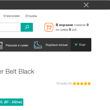
О магазине
Отзывы
В корзине
0
товаров:
0
на сумму
руб.
Еще
Ледовые коньки
Рюкзаки и сумки
r Belt Black
Отзывы (0)
XL (87 - 102см)