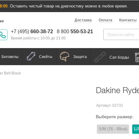
8:00
. Оставить чистый товар на диагностику можно в любое время.
Доставка
Оплата
Контакты
+7 (495)
660-38-72
8 800
550-53-21
Время работы с 10:00 до 21:00
Беговелы
Скейты
Защита
Сап борды
r Belt Black
Dakine Ryde
Артикул: 02731
Выберите размер:
S/М (76 - 89см)
L/