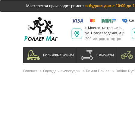
Мастерская производит ремонт
в будние дни с 10:00 до 1
г. Москва, метро Фили,
ул. Новозаводская, д.2
200 метров от метро
Самокаты
Роликовые коньки
Главная
Одежда и аксессуары
Ремни Dakine
Dakine Ryde