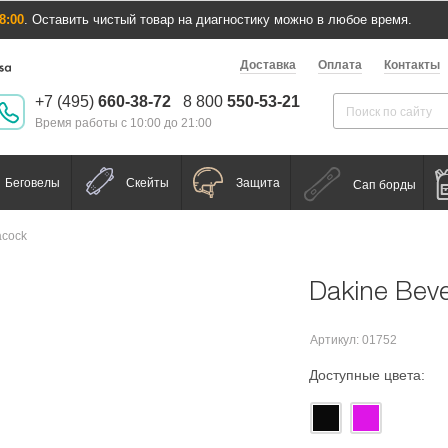
8:00
. Оставить чистый товар на диагностику можно в любое время.
Доставка
Оплата
Контакты
+7 (495)
660-38-72
8 800
550-53-21
Время работы с 10:00 до 21:00
Беговелы
Скейты
Защита
Сап борды
acock
Dakine Beve
Артикул: 01752
Доступные цвета: