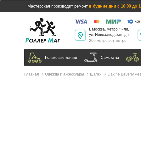
Мастерская производит ремонт
в будние дни с 10:00 до 1
г. Москва, метро Фили,
ул. Новозаводская, д.2
200 метров от метро
Самокаты
Роликовые коньки
Главная
Одежда и аксессуары
Шапки
Dakine Beverly Pe