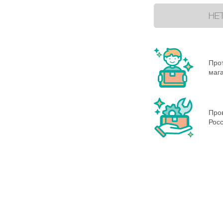
НЕ
Прот
маг
Пров
Росс