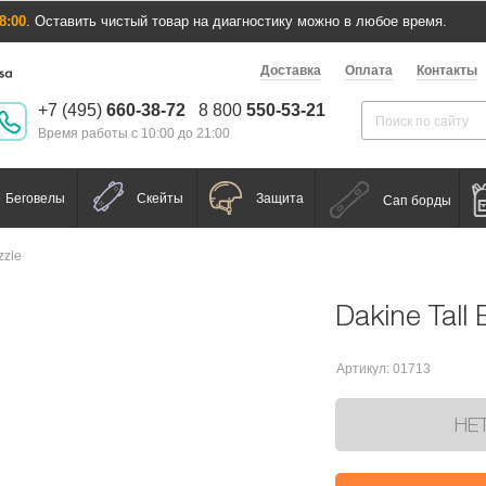
8:00
. Оставить чистый товар на диагностику можно в любое время.
Доставка
Оплата
Контакты
+7 (495)
660-38-72
8 800
550-53-21
Время работы с 10:00 до 21:00
Беговелы
Скейты
Защита
Сап борды
zzle
Dakine Tall 
Артикул: 01713
НЕ