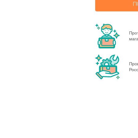
П
Прот
маг
Пров
Росс