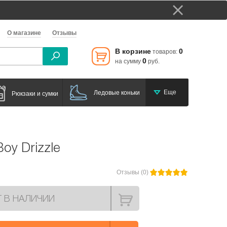
О магазине
Отзывы
В корзине
0
товаров:
0
на сумму
руб.
Еще
Ледовые коньки
Рюкзаки и сумки
Boy Drizzle
Отзывы (0)
Т В НАЛИЧИИ