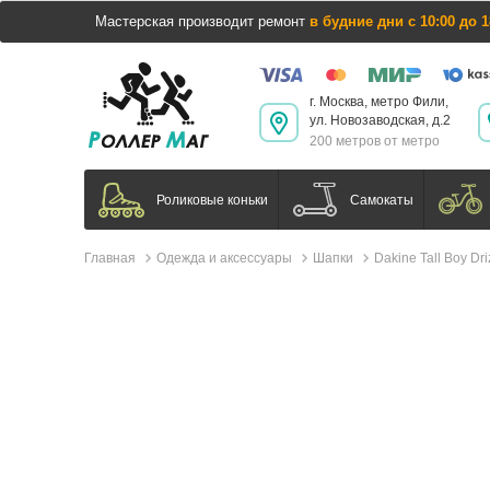
Мастерская производит ремонт
в будние дни с 10:00 до 1
г. Москва, метро Фили,
ул. Новозаводская, д.2
200 метров от метро
Самокаты
Роликовые коньки
Главная
Одежда и аксессуары
Шапки
Dakine Tall Boy Dri