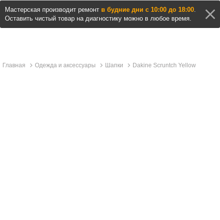
Мастерская производит ремонт
в будние дни с 10:00 до 18:00
.
Оставить чистый товар на диагностику можно в любое время.
Главная
Одежда и аксессуары
Шапки
Dakine Scruntch Yellow