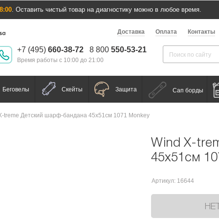
8:00
. Оставить чистый товар на диагностику можно в любое время.
Доставка
Оплата
Контакты
+7 (495)
660-38-72
8 800
550-53-21
Время работы с 10:00 до 21:00
Беговелы
Скейты
Защита
Сап борды
X-treme Детский шарф-бандана 45x51см 1071 Monkey
Wind X-tr
45x51см 10
Артикул: 16644
НЕ