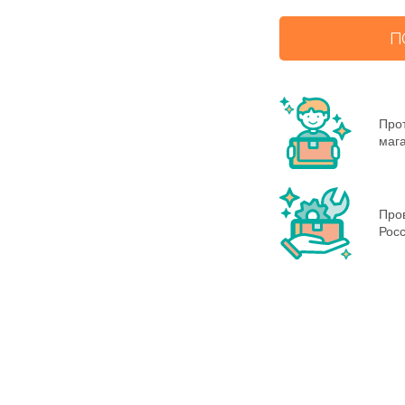
П
Прот
маг
Пров
Росс