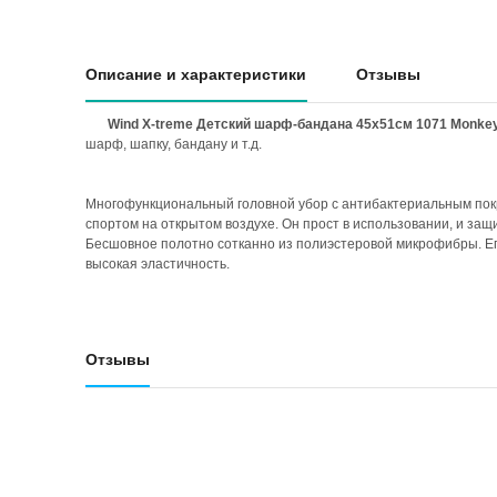
Описание и характеристики
Отзывы
Wind X-treme Детский шарф-бандана 45x51см 1071 Monke
шарф, шапку, бандану и т.д.
Многофункциональный головной убор с антибактериальным пок
спортом на открытом воздухе. Он прост в использовании, и защ
Бесшовное полотно сотканно из полиэстеровой микрофибры. Его
высокая эластичность.
Отзывы