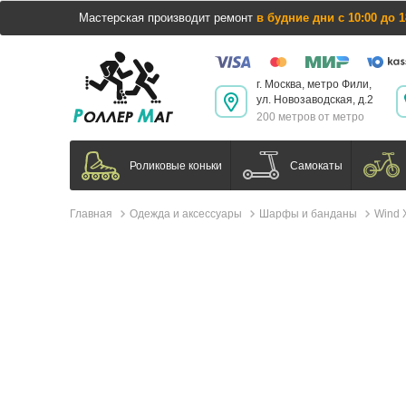
Мастерская производит ремонт
в будние дни с 10:00 до 1
г. Москва, метро Фили,
ул. Новозаводская, д.2
200 метров от метро
Самокаты
Роликовые коньки
Главная
Одежда и аксессуары
Шарфы и банданы
Wind 