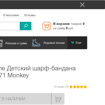
О магазине
Отзывы
В корзине
0
товаров:
0
на сумму
руб.
Еще
Ледовые коньки
Рюкзаки и сумки
eme Детский шарф-бандана
71 Monkey
Отзывы (0)
Т В НАЛИЧИИ