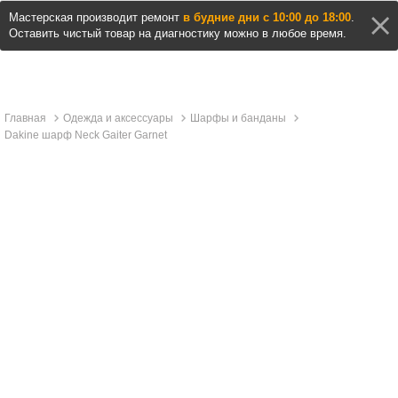
Мастерская производит ремонт
в будние дни с 10:00 до 18:00
.
Оставить чистый товар на диагностику можно в любое время.
Главная
Одежда и аксессуары
Шарфы и банданы
Dakine шарф Neck Gaiter Garnet