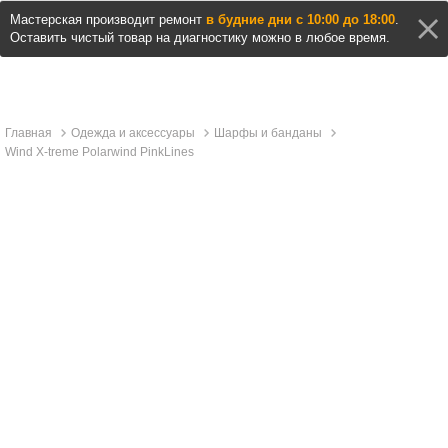
Мастерская производит ремонт
в будние дни с 10:00 до 18:00
.
Оставить чистый товар на диагностику можно в любое время.
Главная
Одежда и аксессуары
Шарфы и банданы
Wind X-treme Polarwind PinkLines