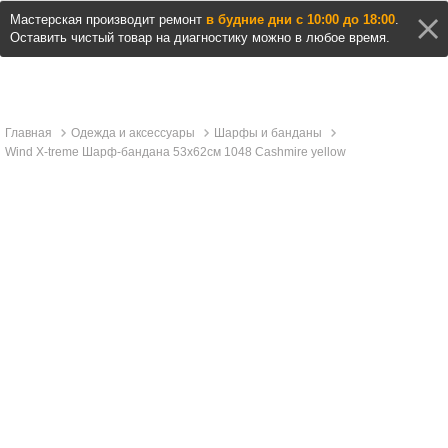
Мастерская производит ремонт
в будние дни с 10:00 до 18:00
.
Оставить чистый товар на диагностику можно в любое время.
Главная
Одежда и аксессуары
Шарфы и банданы
Wind X-treme Шарф-бандана 53x62см 1048 Cashmire yellow