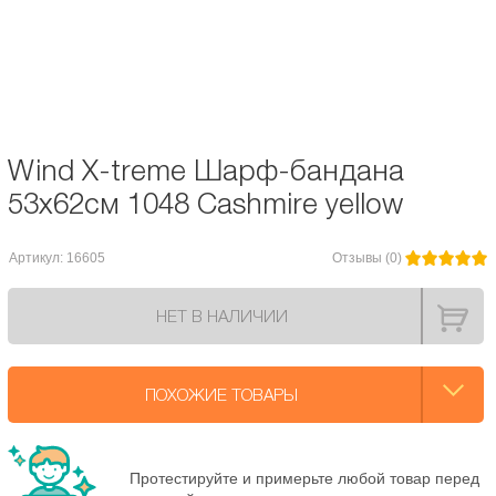
для занятий активным отдыхом, спортом на открытом воздухе. Он прост в
использовании, и защищает вас от холода.
Бесшовное полотно сотканно из полиэстеровой микрофибры. Его
преимущества – мягкость, легкость и высокая эластичность.
Wind X-treme Шарф-бандана
53x62см 1048 Cashmire yellow
Артикул: 16605
Отзывы (0)
НЕТ В НАЛИЧИИ
ПОХОЖИЕ ТОВАРЫ
Протестируйте и примерьте любой товар перед