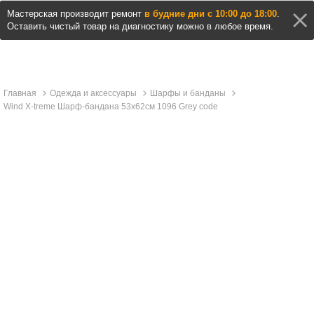
Мастерская производит ремонт
в будние дни с 10:00 до 18:00
.
Оставить чистый товар на диагностику можно в любое время.
Главная
Одежда и аксессуары
Шарфы и банданы
Wind X-treme Шарф-бандана 53x62см 1096 Grey code