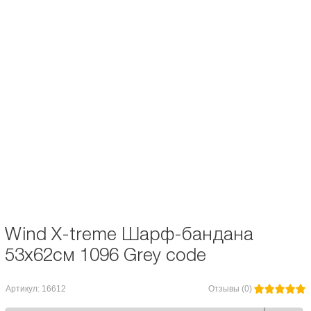
Описание и характеристики
Отзывы
Wind X-treme Шарф-бандана 53x62см 1096 Grey code
- трансформер,
который можно носить как шарф, шапку, бандану и т.д.
Многофункциональный головной убор с антибактериальным покрытием
для занятий активным отдыхом, спортом на открытом воздухе. Он прост в
использовании, и защищает вас от холода.
Бесшовное полотно сотканно из полиэстеровой микрофибры. Его
преимущества – мягкость, легкость и высокая эластичность.
Wind X-treme Шарф-бандана
53x62см 1096 Grey code
Артикул: 16612
Отзывы (0)