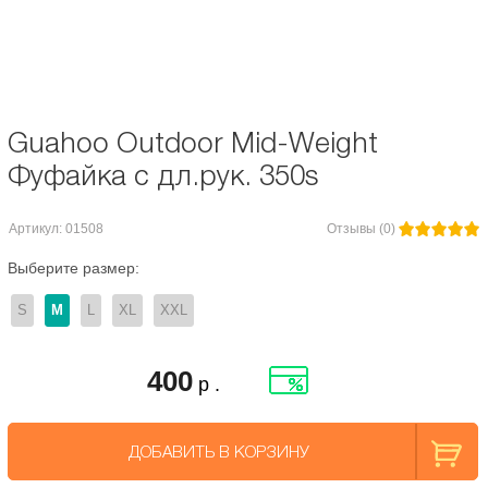
Сезон:
Зима
Материал/Состав:
Шерсть / Полиэстер
Guahoo Outdoor Mid-Weight
Фуфайка с дл.рук. 350s
Артикул: 01508
Отзывы (0)
Выберите размер:
S
M
L
XL
XXL
400
р .
ДОБАВИТЬ В КОРЗИНУ