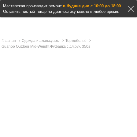
Мастерская производит ремонт
в будние дни с 10:00 до 18:00
.
Оставить чистый товар на диагностику можно в любое время.
Главная
Одежда и аксессуары
Термобельё
Guahoo Outdoor Mid-Weight Фуфайка с дл.рук. 350s