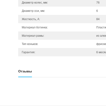
Диаметр колес, мм:
76
Диаметр оси, мм:
6
Жесткость, А:
84
Материал ботинка:
Пласти
Материал рамы:
из алю
Тип коньков:
фриск
Гарантия:
6 меся
Отзывы