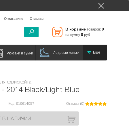
О магазине
Отзывы
В корзине
0
товаров:
0
на сумму
руб.
Еще
Ледовые коньки
Рюкзаки и сумки
для фрискейта
 - 2014 Black/Light Blue
Код: 010614057
Отзывы (0)
Т В НАЛИЧИИ