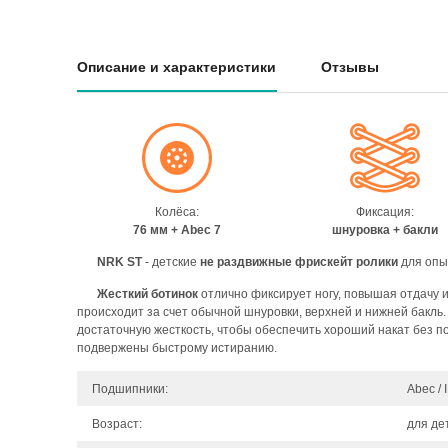
Описание и характеристики
Отзывы
Колёса:
Фиксация:
76 мм + Abec 7
шнуровка + бакли
NRK ST
- детские
не раздвижные фрискейт ролики
для опыт
Жесткий ботинок
отлично фиксирует ногу, повышая отдачу 
происходит за счет обычной шнуровки, верхней и нижней бакль
достаточную жесткость, чтобы обеспечить хороший накат без п
подвержены быстрому истиранию.
Подшипники:
Аbec / 
Возраст:
для де