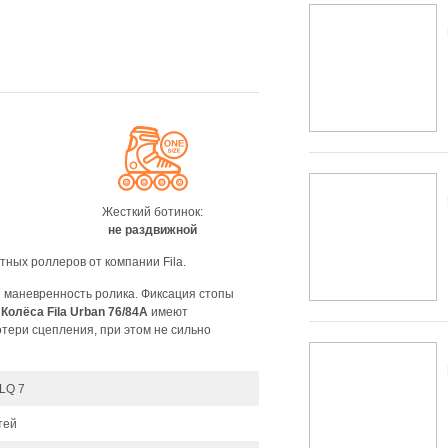
Жесткий ботинок:
не раздвижной
ных роллеров от компании Fila.
и маневренность ролика. Фиксация стопы
.
Колёса Fila Urban 76/84A
имеют
отери сцепления, при этом не сильно
ILQ 7
тей