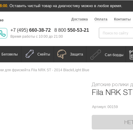
8:00
. Оставить чистый товар на диагностику можно в любое время.
Доставка
Оплата
Контакты
+7 (495)
660-38-72
8 800
550-53-21
Время работы с 10:00 до 21:00
Беговелы
Скейты
Защита
Сап борды
ки для фрискейта Fila NRK ST - 2014 Black/Light Blue
Детские ролики 
Fila NRK ST
Артикул: 00159
НЕ