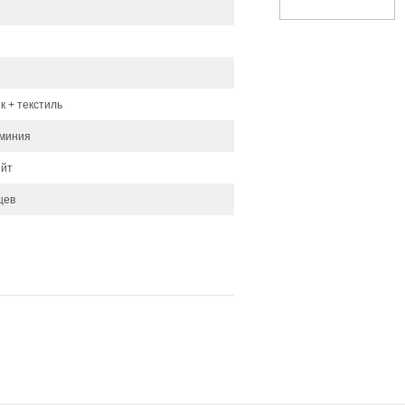
к + текстиль
миния
ейт
цев