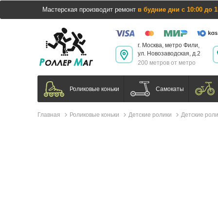
Мастерская производит ремонт
в будние дни с 10:00 до 1
г. Москва, метро Фили,
ул. Новозаводская, д.2
200 метров от метро
Самокаты
Роликовые коньки
Главная
Роликовые коньки
Детские ролики
Детские роли