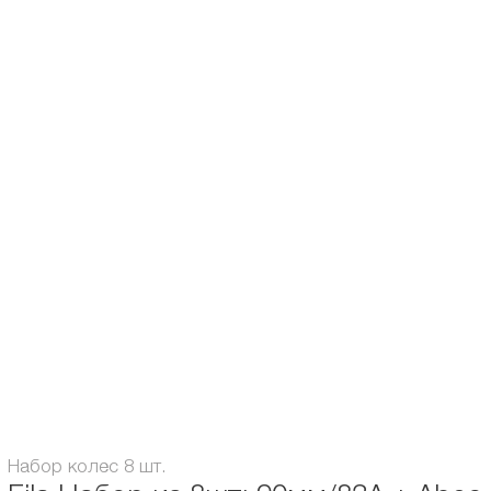
Описание и характеристики
Отзывы
Колеса 90мм/83A + АВЕС7 + алюминиевые 6мм втулки, 8 штук
Подшипники:
Аbec / ILQ 7
Диаметр колес, мм:
90
Диаметр оси, мм:
6
Жесткость, А:
83
Набор колес 8 шт.