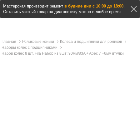
Мастерская производит ремонт
в будние дни с 10:00 до 18:00
.
Оставить чистый товар на диагностику можно в любое время.
Главная
Роликовые коньки
Колеса и подшипники для роликов
Наборы колес с подшипниками
Набор колес 8 шт. Fila Набор из 8шт: 90мм/83A + Abec 7 +6мм втулки