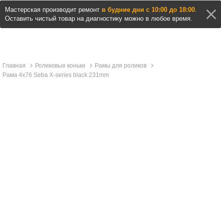
Мастерская производит ремонт
в будние дни с 10:00 до 18:00
.
Оставить чистый товар на диагностику можно в любое время.
Главная
Роликовые коньки
Рамы для роликов
Рама 4x76 Seba X-series black 231mm