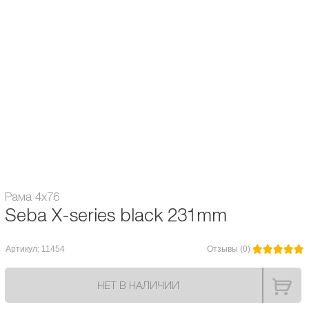
Количество колёс:
4-х колесные
Диаметр колес, мм:
76
Диаметр оси, мм:
8
Материал рамы:
из алюминия
Разбивка, мм:
150 / 165 / 180
Тип рамы:
Стандартные
Рама 4x76
Seba X-series black 231mm
Артикул: 11454
Отзывы (0)
НЕТ В НАЛИЧИИ