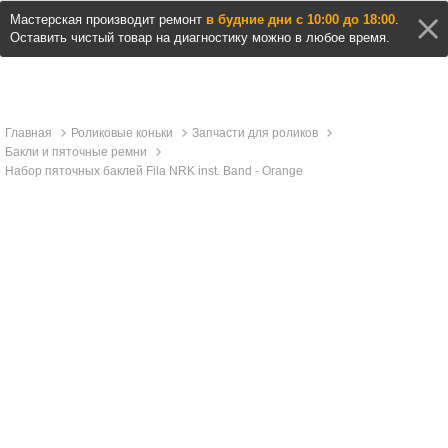
Мастерская производит ремонт
в будние дни с 10:00 до 18:00
.
Оставить чистый товар на диагностику можно в любое время.
Главная
Роликовые коньки
Запчасти для роликов
Бакли и пяточные ремни
Набор пяточных баклей Fila NRK inst. Band - Orange