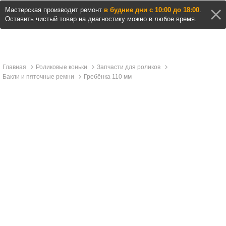
Мастерская производит ремонт
в будние дни с 10:00 до 18:00
.
Оставить чистый товар на диагностику можно в любое время.
Главная
Роликовые коньки
Запчасти для роликов
Бакли и пяточные ремни
Гребёнка 110 мм