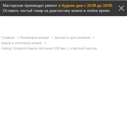
Мастерская производит ремонт
в будние дни с 10:00 до 18:00
.
Оставить чистый товар на диагностику можно в любое время.
Главная
Роликовые коньки
Запчасти для роликов
Бакли и пяточные ремни
Набор Scorpion Бакля пяточная 250 мм. с ответной частью