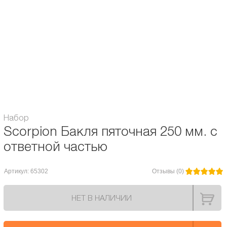
устанавливаются на ботинок роликовых коньков на резьбовых винтах (в
комплект не входят), и могут быть установлены на пяточные бакли и
совместимы с большинством современных роликовых коньков бегового или
FSK сегментов. Так же, могут использоваться как самостоятельная система
застёжек. Механизм плавного снижения затяжки в этой модели не
предусмотрен.
Подходит для моделей Seba, FR Skates и других брендов с шириной
зубчатого ремня до 14,5 мм. Крепёж в комплект не входит.
Набор
Scorpion Бакля пяточная 250 мм. с
ответной частью
Артикул: 65302
Отзывы (0)
НЕТ В НАЛИЧИИ