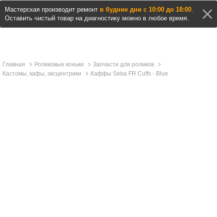
Мастерская производит ремонт
в будние дни с 10:00 до 18:00
.
Оставить чистый товар на диагностику можно в любое время.
Главная
Роликовые коньки
Запчасти для роликов
Кастомы, кафы, эксцентрики
Каффы Seba FR Cuffs - Blue