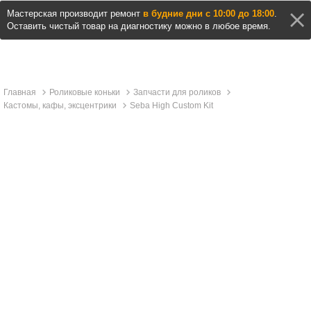
Мастерская производит ремонт
в будние дни с 10:00 до 18:00
.
Оставить чистый товар на диагностику можно в любое время.
Главная
Роликовые коньки
Запчасти для роликов
Кастомы, кафы, эксцентрики
Seba High Custom Kit