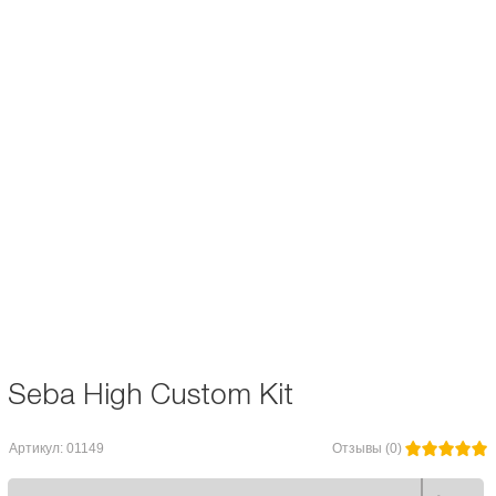
Описание и характеристики
Отзывы
Набор кастомизации для роликов Seba High. В комплект входят:
каффы; слайдеры; шнурки; пяточные бакли. При оформлении заказа
указывайте интересующий Вас цвет в примечаниях
Seba High Custom Kit
Артикул: 01149
Отзывы (0)